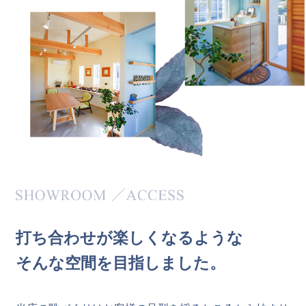
打
ち
合
わ
せ
が
楽
し
く
な
る
よ
う
な
そ
ん
な
空
間
を
目
指
し
ま
し
た
。