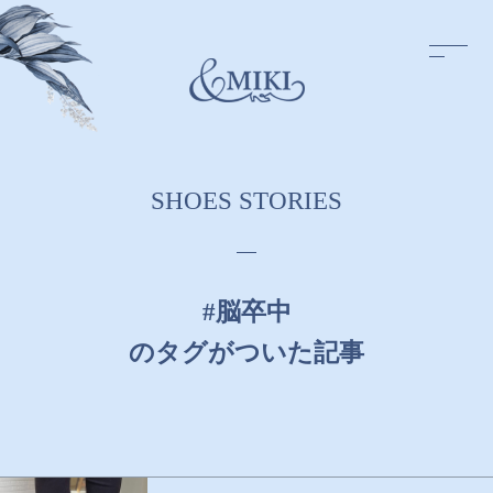
S
H
O
E
S
S
T
O
R
I
E
S
#脳卒中
のタグがついた記事