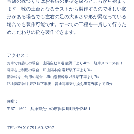
当店の靴づくりはお客様の足型を採るところから始まり
ます。靴の土台となるラストから製作するので著しい変
形がある場合でも左右の足の大きさや形が異なっている
場合でも製作可能です。すべての工程を一貫して行うた
めこだわりの靴を製作できます。
アクセス：
お車でお越しの場合…山陽自動車道 龍野ICより4km 駐車スペース有り
電車をご利用の場合…JR山陽本線 竜野駅下車より3㎞
新幹線をご利用の場合…JR山陽新幹線 相生駅下車より7㎞
JR山陽新幹線 姫路駅下車後、普通電車乗り換えJR竜野駅まで15分
住所：
〒671-1602 兵庫県たつの市揖保川町野田248-1
TEL･FAX 0791-60-3297