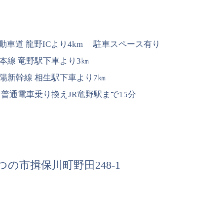
車道 龍野ICより4km 駐車スペース有り
本線 竜野駅下車より3㎞
陽新幹線 相生駅下車より7㎞
、普通電車乗り換えJR竜野駅まで15分
たつの市揖保川町野田248-1