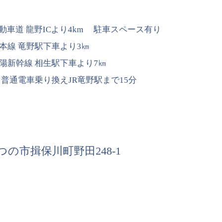
車道 龍野ICより4km 駐車スペース有り
本線 竜野駅下車より3㎞
陽新幹線 相生駅下車より7㎞
、普通電車乗り換えJR竜野駅まで15分
たつの市揖保川町野田248-1