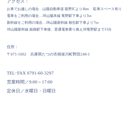
アクセス：
お車でお越しの場合…山陽自動車道 龍野ICより4km 駐車スペース有り
電車をご利用の場合…JR山陽本線 竜野駅下車より3㎞
新幹線をご利用の場合…JR山陽新幹線 相生駅下車より7㎞
JR山陽新幹線 姫路駅下車後、普通電車乗り換えJR竜野駅まで15分
住所：
〒671-1602 兵庫県たつの市揖保川町野田248-1
TEL･FAX 0791-60-3297
営業時間／9:00～17:00
定休日／水曜日・日曜日