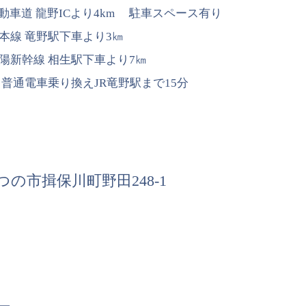
車道 龍野ICより4km 駐車スペース有り
本線 竜野駅下車より3㎞
陽新幹線 相生駅下車より7㎞
、普通電車乗り換えJR竜野駅まで15分
たつの市揖保川町野田248-1