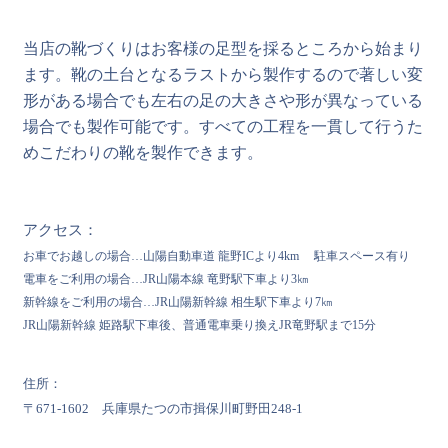
当店の靴づくりはお客様の足型を採るところから始まり
ます。靴の土台となるラストから製作するので著しい変
形がある場合でも左右の足の大きさや形が異なっている
場合でも製作可能です。すべての工程を一貫して行うた
めこだわりの靴を製作できます。
アクセス：
お車でお越しの場合…山陽自動車道 龍野ICより4km 駐車スペース有り
電車をご利用の場合…JR山陽本線 竜野駅下車より3㎞
新幹線をご利用の場合…JR山陽新幹線 相生駅下車より7㎞
JR山陽新幹線 姫路駅下車後、普通電車乗り換えJR竜野駅まで15分
住所：
〒671-1602 兵庫県たつの市揖保川町野田248-1