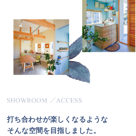
打
ち
合
わ
せ
が
楽
し
く
な
る
よ
う
な
そ
ん
な
空
間
を
目
指
し
ま
し
た
。